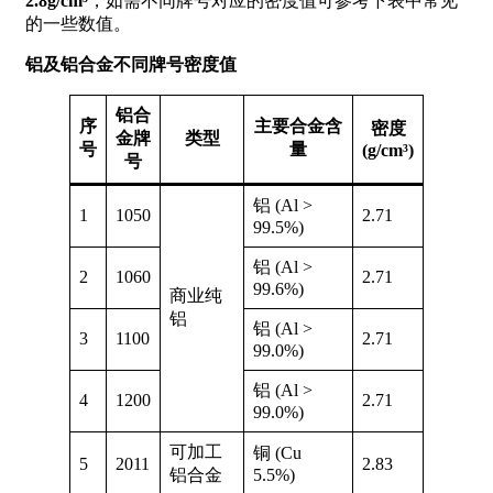
2.8g/cm³
，如需不同牌号对应的密度值可参考下表中常见
的一些数值。
铝及铝合金不同牌号密度值
铝合
序
主要合金含
密度
金牌
类型
号
量
(g/cm³)
号
铝 (Al >
1
1050
2.71
99.5%)
铝 (Al >
2
1060
2.71
99.6%)
商业纯
铝
铝 (Al >
3
1100
2.71
99.0%)
铝 (Al >
4
1200
2.71
99.0%)
可加工
铜 (Cu
5
2011
2.83
铝合金
5.5%)